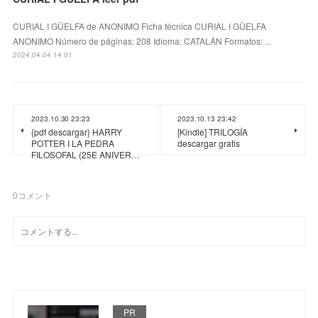
CURIAL I GÜELFA de ANONIMO Ficha técnica CURIAL I GÜELFA
ANONIMO Número de páginas: 208 Idioma: CATALÁN Formatos: ...
2024.04.04 14:01
2023.10.30 23:23
2023.10.13 23:42
{pdf descargar} HARRY
[Kindle] TRILOGÍA
POTTER I LA PEDRA
descargar gratis
FILOSOFAL (25E ANIVER…
0
コメント
PR