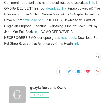
Comment notre véritable nature peut résoudre les crises
link
, L
OMBRA DEL VENT leer pdf
download link
, {epub download} The
Princess and the Grilled Cheese Sandwich (A Graphic Novel) by
Deya Muniz
download pdf
, [PDF EPUB] Download 31 Days of
Single on Purpose: Redefine Everything. Find Yourself First. by
John Kim Full Book
link
, CÓMO DERROTAR AL
NEOPROGRESISMO leer epub gratis
read book
, Download Pdf
Pet Shop Boys versus America by Chris Heath
link
,
gozykafowush's Ownd
フォロー