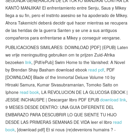
SEGUNDA GENERACIÓN DE LA TOKYO MANJIKAI CONTRA LA
KANTÔ MANJIKAI! El enfrentamiento entre Senju, Saus y Mikey
llega a su fin, pero el instinto asesino se ha apoderado de Mikey.
Ahora Takemichi deberá decidir qué hacer mientras se recupera
de las heridas de la guerra Santen y se une a sus antiguos
compañeros para enfrentarse a Mikey y conseguir vengarse.
PUBLICACIONES SIMILARES: DOWNLOAD [PDF] {EPUB} Laten
we vrije meningsuiting gebruiken om te prijzen Zuid-Afrika
bezoeken
link
, [Pdf/ePub] Swim Home to the Vanished: A Novel
by Brendan Shay Basham download ebook
read pdf
, PDF
[DOWNLOAD] Blade of the Immortal Deluxe Volume 10 by
Hiroaki Samura, Kumar Sivasubramanian, Tomoko Saito on
Iphone
read book
, LA REVOLUCION DE LA GLUCOSA EBOOK |
JESSIE INCHAUSPE | Descargar libro PDF EPUB
download link
,
9 MESES DESDE DENTRO: UNA GUIA DIFERENTE DEL
EMBARAZO PARA DESCUBRIR LO QUE SIENTE TU HIJO
DESDE LAS PRIMERAS SEMANAS DE VIDA leer el libro
read
book
, [download pdf] Et si nous (re)devenions humains ? -