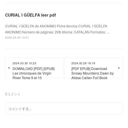
CURIAL I GÜELFA leer pdf
CURIAL I GÜELFA de ANONIMO Ficha técnica CURIAL I GÜELFA
ANONIMO Número de páginas: 208 Idioma: CATALÁN Formatos: ...
2024.04.04 14:01
2024.03.30 10:23
2024.03.29 19:19
DOWNLOAD [PDF] {EPUB}
[PDF EPUB] Download
Les chroniques de Virgin
Snowy Mountains Dawn by
River Tome 9 et 10
Alissa Callen Full Book
0
コメント