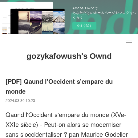
Ameba Owndで
あなただけのホームページやブログをつ
くろう
今すぐ試す
gozykafowush's Ownd
[PDF] Qaund l'Occident s'empare du
monde
2024.03.30 10:23
Qaund l'Occident s'empare du monde (XVe-
XXIe siècle) - Peut-on alors se moderniser
sans s'occidentaliser ? pan Maurice Godelier