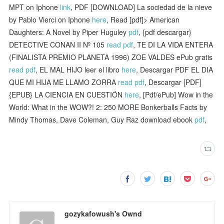
MPT on Iphone
link
, PDF [DOWNLOAD] La sociedad de la nieve
by Pablo Vierci on Iphone
here
, Read [pdf]> American
Daughters: A Novel by Piper Huguley
pdf
, {pdf descargar}
DETECTIVE CONAN II Nº 105
read pdf
, TE DI LA VIDA ENTERA
(FINALISTA PREMIO PLANETA 1996) ZOE VALDES ePub gratis
read pdf
, EL MAL HIJO leer el libro
here
, Descargar PDF EL DIA
QUE MI HIJA ME LLAMO ZORRA
read pdf
, Descargar [PDF]
{EPUB} LA CIENCIA EN CUESTIÓN
here
, [Pdf/ePub] Wow in the
World: What in the WOW?! 2: 250 MORE Bonkerballs Facts by
Mindy Thomas, Dave Coleman, Guy Raz download ebook
pdf
,
gozykafowush's Ownd